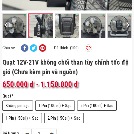
Chia sẻ
Đã thích: (100)
Quạt 12V-21V không chổi than tùy chỉnh tốc độ
gió (Chưa kèm pin và nguồn)
650.000 đ
-
1.150.000 đ
Quạt
*
Không pin sạc
1 Pin (10Cell) + Sạc
2 Pin (10Cell) + Sạc
1 Pin (15Cell) + Sạc
2 Pin (15Cell) + Sạc
Số lượng