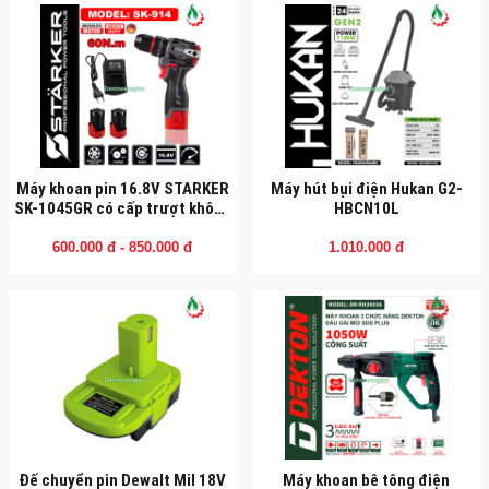
Máy khoan pin 16.8V STARKER
Máy hút bụi điện Hukan G2-
SK-1045GR có cấp trượt không
HBCN10L
chổi than 60N.m
600.000 đ - 850.000 đ
1.010.000 đ
Đế chuyển pin Dewalt Mil 18V
Máy khoan bê tông điện