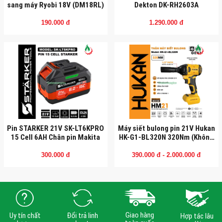
sang máy Ryobi 18V (DM18RL)
Dekton DK-RH2603A
190.000 đ
1.290.000 đ
Pin STARKER 21V SK-LT6KPRO
Máy siết bulong pin 21V Hukan
15 Cell 6AH Chân pin Makita
HK-G1-BL320N 320Nm (Không
chổi than)
300.000 đ
390.000 đ - 2.000.000 đ
Giao hàng
Uy tín chất
Đổi trả linh
Hợp tác lâu