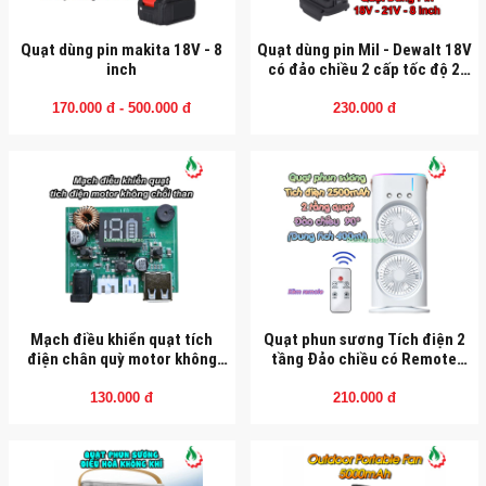
Quạt dùng pin makita 18V - 8
Quạt dùng pin Mil - Dewalt 18V
inch
có đảo chiều 2 cấp tốc độ 2
USB (Không pin - sạc)
170.000 đ - 500.000 đ
230.000 đ
Mạch điều khiển quạt tích
Quạt phun sương Tích điện 2
điện chân quỳ motor không
tầng Đảo chiều có Remote
chổi than
(Dung tích 400ml)
130.000 đ
210.000 đ