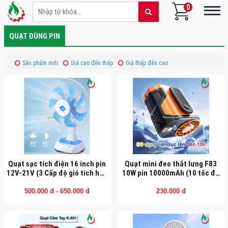
0
QUẠT DÙNG PIN
Sản phẩm mới
Giá cao đến thấp
Giá thấp đến cao
Quạt sạc tích điện 16 inch pin
Quạt mini đeo thắt lưng F83
12V-21V (3 Cấp độ gió tích hợp
10W pin 10000mAh (10 tốc độ
đèn LED và cổng USB)
gió)
500.000 đ - 650.000 đ
230.000 đ