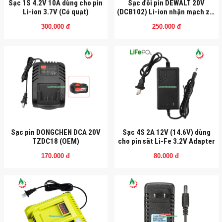
Sạc 1S 4.2V 10A dùng cho pin
Sạc đôi pin DEWALT 20V
Li-ion 3.7V (Có quạt)
(DCB102) Li-ion nhận mạch zin
(OEM)
300.000 đ
250.000 đ
Sạc pin DONGCHEN DCA 20V
Sạc 4S 2A 12V (14.6V) dùng
TZDC18 (OEM)
cho pin sắt Li-Fe 3.2V Adapter
170.000 đ
80.000 đ