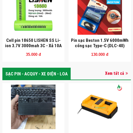
Cell pin 18650 LISHEN SS Li-
Pin sạc Beston 1.5V 6000mWh
ion 3.7V 3000mah 3C - Xả 10A
cổng sạc Type-C (DLC-40)
35.000 đ
130.000 đ
Xem tất cả
SẠC PIN - ACQUY - XE ĐIỆN - LOA