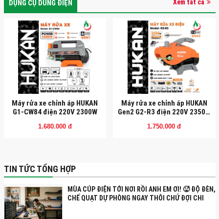
Xem tất cả
DỤNG CỤ DÙNG ĐIỆN
Máy rửa xe chỉnh áp HUKAN
Máy rửa xe chỉnh áp HUKAN
G1-CW84 điện 220V 2300W
Gen2 G2-R3 điện 220V 2350W
(Công tắc chống giựt)
1.680.000 đ
1.750.000 đ
TIN TỨC TỔNG HỢP
MÙA CÚP ĐIỆN TỚI NƠI RỒI ANH EM ƠI! 🥵 ĐỘ ĐÈN,
CHẾ QUẠT DỰ PHÒNG NGAY THÔI CHỨ ĐỢI CHI
NỮA?