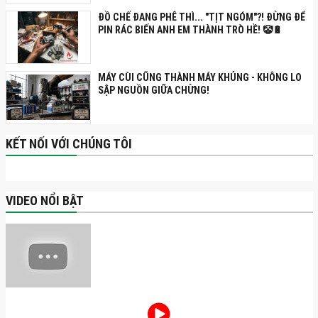
ĐỒ CHẾ ĐANG PHÊ THÌ... "TỊT NGÓM"?! ĐỪNG ĐỂ
PIN RÁC BIẾN ANH EM THÀNH TRÒ HỀ! 🤡🔋
MÁY CÙI CŨNG THÀNH MÁY KHỦNG - KHÔNG LO
SẬP NGUỒN GIỮA CHỪNG!
KẾT NỐI VỚI CHÚNG TÔI
VIDEO NỔI BẬT