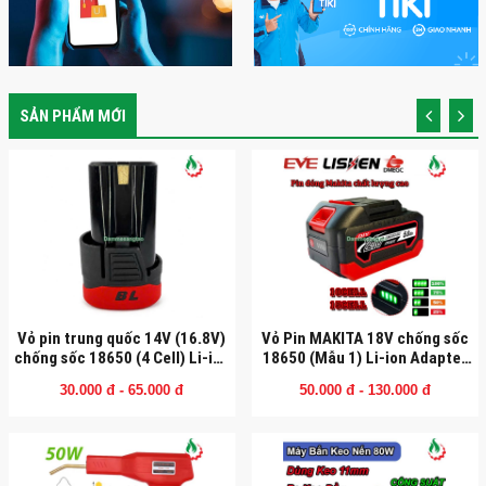
SẢN PHẨM MỚI
Vỏ pin trung quốc 14V (16.8V)
Vỏ Pin MAKITA 18V chống sốc
chống sốc 18650 (4 Cell) Li-ion
18650 (Mẫu 1) Li-ion Adapter
sạc adapter (VTQ14184CS)
có báo pin
30.000 đ - 65.000 đ
50.000 đ - 130.000 đ