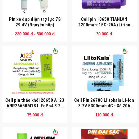
Pin xe đạp điện trợ lực 7S
Cell pin 18650 TIANLVN
29.4V (Nguyên hộp)
2200mah-15C-25A (Li-ion
3.7V)
220.000 đ - 500.000 đ
30.000 đ
Cell pin tháo khối 26650 A123
Cell Pin 26700 Liitokala Li-ion
ANR26650M18 LiFePo4 3.2V
3.7V 5300mah 4C - Xả 20A
xả 50a
(Đầu lồi)
35.000 đ
110.000 đ