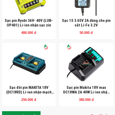
Sạc pin Ryobi 36V- 40V (LUB-
Sạc 1S 3.65V 2A dùng cho pin
OP401) Li-ion nhận sạc zin
sắt Li-Fe 3.2V
480.000 đ
50.000 đ
Sạc đôi pin MAKITA 18V
Sạc pin Makita 18V max
(DC18RD) Li-ion nhận mạch
DC18WA 2A 40W Li-ion nhận
zin (OEM)
mạch zin
250.000 đ
380.000 đ