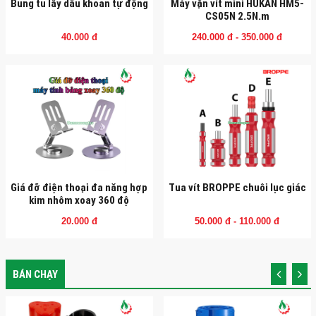
Bung tu lấy dấu khoan tự động
Máy vặn vít mini HUKAN HM5-
CS05N 2.5N.m
40.000 đ
240.000 đ - 350.000 đ
Giá đỡ điện thoại đa năng hợp
Tua vít BROPPE chuôi lục giác
kim nhôm xoay 360 độ
20.000 đ
50.000 đ - 110.000 đ
BÁN CHẠY