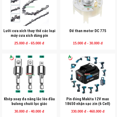
Lưỡi cưa xích thay thế các loại
Đế than motor DC 775
máy cưa xích dùng pin
25.000 đ - 65.000 đ
15.000 đ - 30.000 đ
Khớp xoay đa năng lắc léo đầu
Pin đóng Makita 12V max
bulong chuôi lục giác
18650 nhận sạc zin (6 Cell)
30.000 đ - 40.000 đ
330.000 đ - 460.000 đ