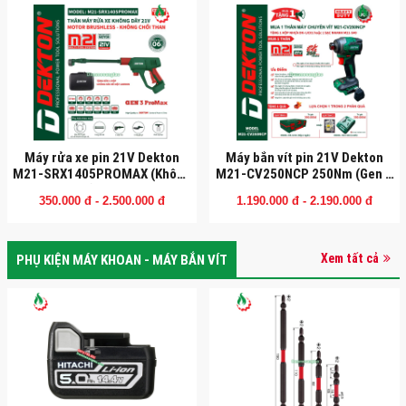
Máy rửa xe pin 21V Dekton
Máy bắn vít pin 21V Dekton
M21-SRX1405PROMAX (Không
M21-CV250NCP 250Nm (Gen 3
chổi than)
Pro)
350.000 đ - 2.500.000 đ
1.190.000 đ - 2.190.000 đ
Xem tất cả
PHỤ KIỆN MÁY KHOAN - MÁY BẮN VÍT