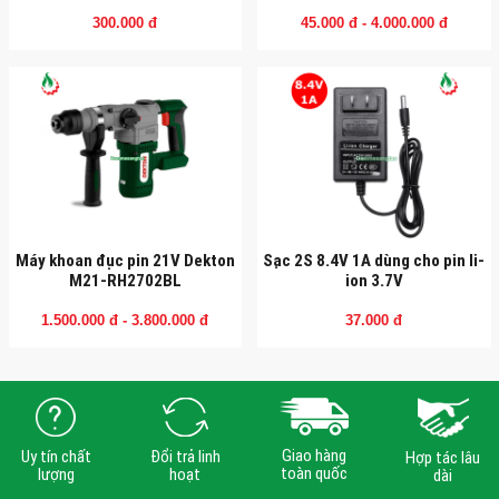
300.000 đ
45.000 đ - 4.000.000 đ
Máy khoan đục pin 21V Dekton
Sạc 2S 8.4V 1A dùng cho pin li-
M21-RH2702BL
ion 3.7V
1.500.000 đ - 3.800.000 đ
37.000 đ
Giao hàng
Uy tín chất
Đổi trả linh
Hợp tác lâu
toàn quốc
lượng
hoạt
dài