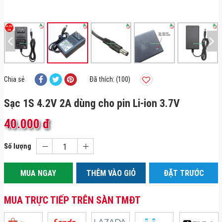
Chia sẻ
Đã thích: (100)
Sạc 1S 4.2V 2A dùng cho pin Li-ion 3.7V
40.000 đ
Số lượng
MUA NGAY
THÊM VÀO GIỎ
ĐẶT TRƯỚC
MUA TRỰC TIẾP TRÊN SÀN TMĐT