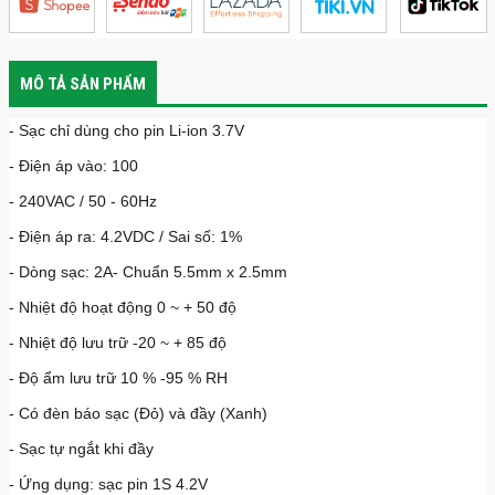
MÔ TẢ SẢN PHẨM
- Sạc chỉ dùng cho pin Li-ion 3.7V
- Điện áp vào: 100
- 240VAC / 50 - 60Hz
- Điện áp ra: 4.2VDC / Sai số: 1%
- Dòng sạc: 2A- Chuẩn 5.5mm x 2.5mm
- Nhiệt độ hoạt động 0 ~ + 50 độ
- Nhiệt độ lưu trữ -20 ~ + 85 độ
- Độ ẩm lưu trữ 10 % -95 % RH
- Có đèn báo sạc (Đỏ) và đầy (Xanh)
- Sạc tự ngắt khi đầy
- Ứng dụng: sạc pin 1S 4.2V