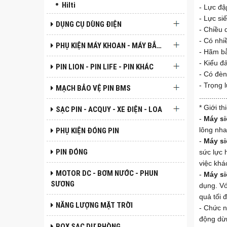
Hilti
- Lực đậ
- Lực si
DỤNG CỤ DÙNG ĐIỆN
- Chiều
- Có nhi
PHỤ KIỆN MÁY KHOAN - MÁY BẮN VÍT
- Hãm b
- Kiểu đ
PIN LION - PIN LIFE - PIN KHÁC
- Có đèn
- Trọng 
MẠCH BẢO VỆ PIN BMS
.............
* Giới t
SẠC PIN - ACQUY - XE ĐIỆN - LOA
-
Máy si
PHỤ KIỆN ĐÓNG PIN
lông nha
-
Máy si
PIN ĐÓNG
sức lực 
việc khá
MOTOR DC - BƠM NƯỚC - PHUN
-
Máy si
SƯƠNG
dụng. Vớ
quả tối đ
NĂNG LƯỢNG MẶT TRỜI
- Chức n
động dừn
BOX SẠC DỰ PHÒNG