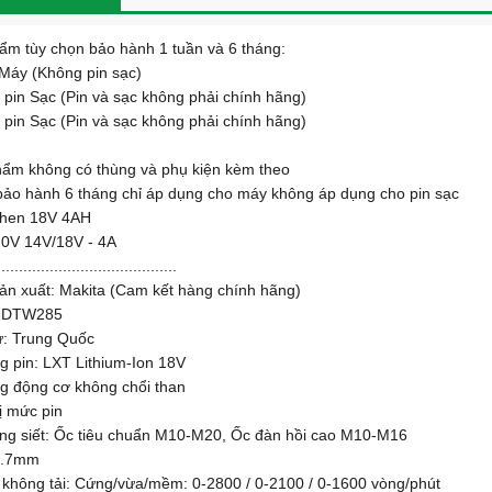
ẩm tùy chọn bảo hành 1 tuần và 6 tháng:
Máy (Không pin sạc)
 pin Sạc (Pin và sạc không phải chính hãng)
 pin Sạc (Pin và sạc không phải chính hãng)
hẩm không có thùng và phụ kiện kèm theo
ảo hành 6 tháng chỉ áp dụng cho máy không áp dụng cho pin sạc
ishen 18V 4AH
20V 14V/18V - 4A
.........................................
ản xuất: Makita (Cam kết hàng chính hãng)
: DTW285
ứ: Trung Quốc
g pin: LXT Lithium-Ion 18V
g động cơ không chổi than
hị mức pin
ng siết: Ốc tiêu chuẩn M10-M20, Ốc đàn hồi cao M10-M16
12.7mm
 không tải: Cứng/vừa/mềm: 0-2800 / 0-2100 / 0-1600 vòng/phút