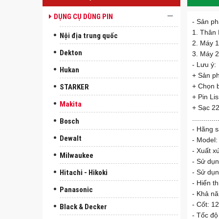
DỤNG CỤ DÙNG PIN
- Sản ph
1. Thân 
Nội địa trung quốc
2. Máy 1
Dekton
3. Máy 2
- Lưu ý:
Hukan
+ Sản p
STARKER
+ Chọn b
+ Pin L
Makita
+ Sạc 2
.............
Bosch
- Hãng s
Dewalt
- Model
- Xuất x
Milwaukee
- Sử dụn
Hitachi - Hikoki
- Sử dụn
- Hiển t
Panasonic
- Khả nă
- Cốt: 
Black & Decker
- Tốc độ