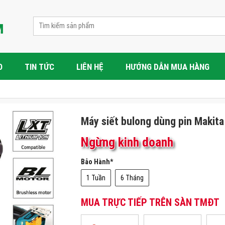
O
TIN TỨC
LIÊN HỆ
HƯỚNG DẪN MUA HÀNG
Máy siết bulong dùng pin Makit
Ngừng kinh doanh
Bảo Hành
*
1 Tuần
6 Tháng
MUA TRỰC TIẾP TRÊN SÀN TMĐT