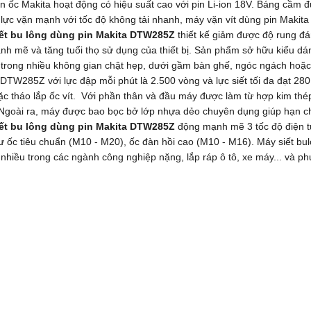
n ốc Makita hoạt động có hiệu suất cao với pin Li-ion 18V. Báng cầm
 lực vặn mạnh với tốc độ không tải nhanh, máy vặn vít dùng pin Maki
ết bu lông dùng pin Makita DTW285Z
thiết kế giảm được độ rung đá
h mẽ và tăng tuổi thọ sử dụng của thiết bị. Sản phẩm sở hữu kiểu dá
trong nhiều không gian chật hẹp, dưới gầm bàn ghế, ngóc ngách hoặc
 DTW285Z với lực đập mỗi phút là 2.500 vòng và lực siết tối đa đạt 28
c tháo lắp ốc vít. Với phần thân và đầu máy được làm từ hợp kim thép
 Ngoài ra, máy được bao bọc bở lớp nhựa dẻo chuyên dụng giúp hạn ch
ết bu lông dùng pin Makita DTW285Z
động mạnh mẽ 3 tốc độ điện tử
 ốc tiêu chuẩn (M10 - M20), ốc đàn hồi cao (M10 - M16). Máy siết bu
nhiều trong các ngành công nghiệp nặng, lắp ráp ô tô, xe máy... và p