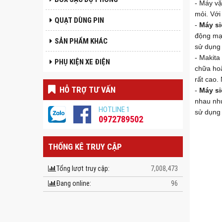
- Máy vặ
mỏi. Với
QUẠT DÙNG PIN
-
Máy si
động mạn
SẢN PHẨM KHÁC
sử dụng 
- Makita
PHỤ KIỆN XE ĐIỆN
chữa hoặ
rất cao.
HỖ TRỢ TƯ VẤN
-
Máy si
nhau như
HOTLINE 1
sử dụng 
0972789502
THỐNG KÊ TRUY CẬP
Tổng lượt truy cập:
7,008,473
Đang online:
96