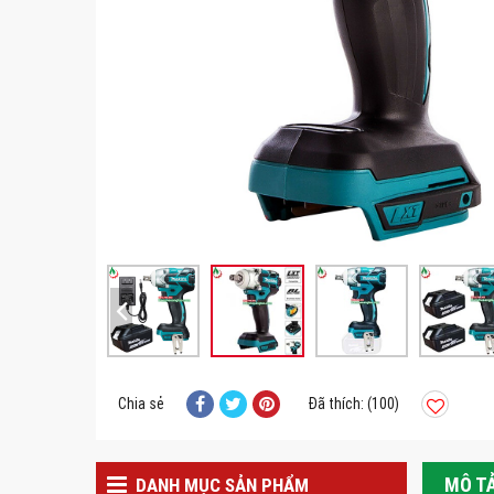
Chia sẻ
Đã thích: (100)
MÔ T
DANH MỤC SẢN PHẨM