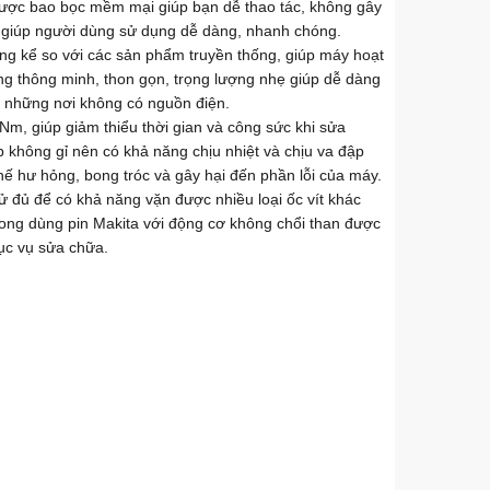
 được bao bọc mềm mại giúp bạn dễ thao tác, không gây
ta giúp người dùng sử dụng dễ dàng, nhanh chóng.
ng kể so với các sản phẩm truyền thống, giúp máy hoạt
ng thông minh, thon gọn, trọng lượng nhẹ giúp dễ dàng
 những nơi không có nguồn điện.
0Nm, giúp giảm thiểu thời gian và công sức khi sửa
 không gỉ nên có khả năng chịu nhiệt và chịu va đập
ế hư hỏng, bong tróc và gây hại đến phần lỗi của máy.
 đủ để có khả năng vặn được nhiều loại ốc vít khác
long dùng pin Makita với động cơ không chổi than được
hục vụ sửa chữa.