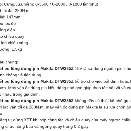
p: Cứng/vừa/mềm: 0-3500 / 0-2600 / 0-1800 lần/phút
ết tối đa: 280N.m
 dài: 147mm
ều tốc độ
ằng điện
ảo chiều quay
 led chiếu sáng
lượng: 1.5kg
.......................................................
hiệu chung:
ết bu lông dùng pin Makita DTW285Z
18V là sử dụng nguồn pin lith
nh chóng và tiện dụng.
ết bu lông dùng pin Makita DTW285Z
hỗ trợ cho việc bắt dính hoặc t
hơn. Máy vặn ốc dùng pin kiểu dáng nhỏ gọn giúp thao tác bắt vít vô 
c nhau trong gia đình.
ết bu lông dùng pin Makita DTW285Z
không dây có thiết kế nhỏ gọn,
i lực vặn tối đa 280N.m, máy vặn ốc dùng pin Makita là sự lựa chọn tuy
a.
ăng tự dừng XPT khi bóp công tắc và chiều quay của máy ngược chiều 
g chức năng búa và ngừng quay trong 0.2 giây.