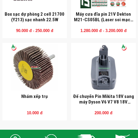
Box sạc dự phòng 2 cell 21700
Máy cưa đĩa pin 21V Dekton
(Y213) sạc nhanh 22.5W
M21-CS05BL (Laser soi mạch
cắt)
90.000 đ - 250.000 đ
1.280.000 đ - 3.200.000 đ
Nhám xếp trụ
Đế chuyển Pin Mikita 18V sang
máy Dyson V6 V7 V8 18V
(BM18V678)
10.000 đ
200.000 đ