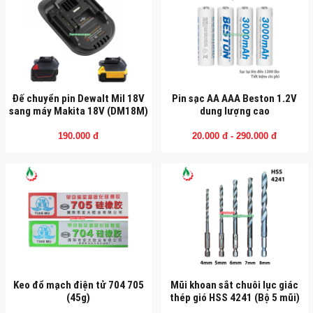
Đế chuyển pin Dewalt Mil 18V
Pin sạc AA AAA Beston 1.2V
sang máy Makita 18V (DM18M)
dung lượng cao
190.000 đ
20.000 đ - 290.000 đ
Keo đổ mạch điện tử 704 705
Mũi khoan sắt chuôi lục giác
(45g)
thép gió HSS 4241 (Bộ 5 mũi)