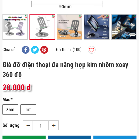
Chia sẻ
Đã thích: (100)
Giá đỡ điện thoại đa năng hợp kim nhôm xoay
360 độ
20.000 đ
Màu
*
Xám
Tím
Số lượng