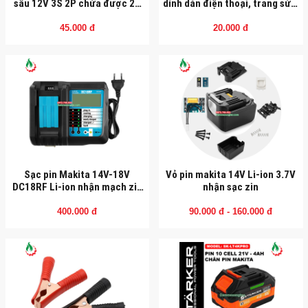
sâu 12V 3S 2P chứa được 21
dính dán điện thoại, trang sức,
cell 18650 (15x6.5x9.5cm)
đồ thủ công
45.000 đ
20.000 đ
Sạc pin Makita 14V-18V
Vỏ pin makita 14V Li-ion 3.7V
DC18RF Li-ion nhận mạch zin
nhận sạc zin
hiển thị LCD
400.000 đ
90.000 đ - 160.000 đ