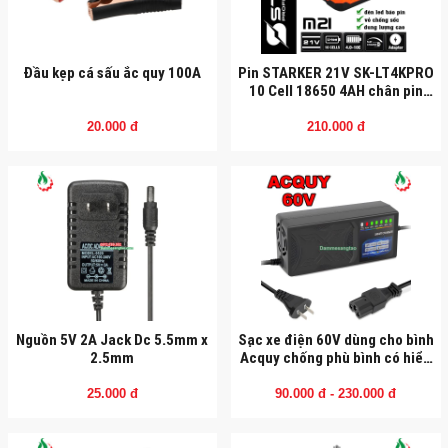
Đầu kẹp cá sấu ắc quy 100A
Pin STARKER 21V SK-LT4KPRO
10 Cell 18650 4AH chân pin
Makita
20.000 đ
210.000 đ
Nguồn 5V 2A Jack Dc 5.5mm x
Sạc xe điện 60V dùng cho bình
2.5mm
Acquy chống phù bình có hiển
thị phần trăm sạc
25.000 đ
90.000 đ - 230.000 đ