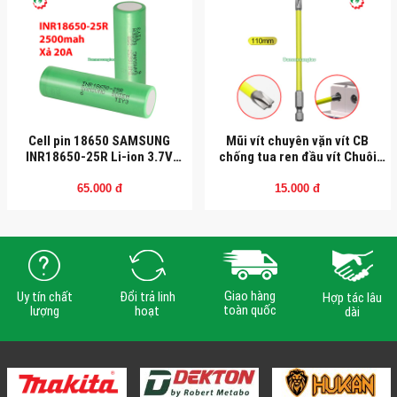
Cell pin 18650 SAMSUNG
Mũi vít chuyên vặn vít CB
INR18650-25R Li-ion 3.7V
chống tua ren đầu vít Chuôi
2500mah - Xả 20A
lục giác (110mm)
65.000 đ
15.000 đ
Giao hàng
Uy tín chất
Đổi trả linh
Hợp tác lâu
toàn quốc
lượng
hoạt
dài