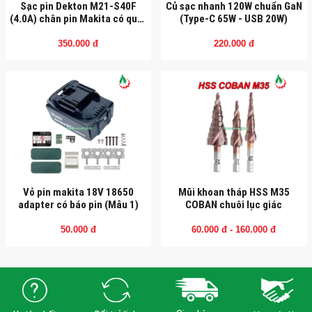
Sạc pin Dekton M21-S40F
Củ sạc nhanh 120W chuẩn GaN
(4.0A) chân pin Makita có quạt
(Type-C 65W - USB 20W)
tản nhiệt
350.000 đ
220.000 đ
Vỏ pin makita 18V 18650
Mũi khoan tháp HSS M35
adapter có báo pin (Mẫu 1)
COBAN chuôi lục giác
50.000 đ
60.000 đ - 160.000 đ