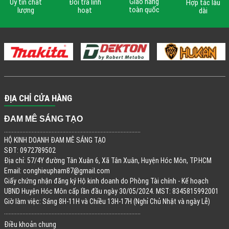
Giao hàng
Uy tín chất
Đổi trả linh
Hợp tác lâu
toàn quốc
lượng
hoạt
dài
ĐỊA CHỈ CỬA HÀNG
ĐAM MÊ SÁNG TẠO
.........................................................................................
HỘ KINH DOANH ĐAM MÊ SÁNG TẠO
SĐT: 0972789502
Địa chỉ: 57/4Y đường Tân Xuân 6, Xã Tân Xuân, Huyện Hóc Môn, TP.HCM
Email:
conghieupham87@gmail.com
Giấy chứng nhận đăng ký Hộ kinh doanh do Phòng Tài chính - Kế hoạch
UBND Huyện Hóc Môn cấp lần đầu ngày 30/05/2024. MST: 8345815992001
Giờ làm việc: Sáng 8H-11H và Chiều 13H-17H (Nghỉ Chủ Nhật và ngày Lễ)
.........................................................................................
Điều khoản chung