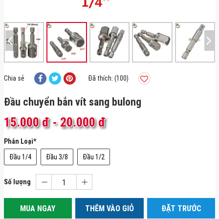
Chia sẻ
Đã thích: (100)
Đầu chuyển bắn vít sang bulong
15.000 đ
-
20.000 đ
Phân Loại
*
Đầu 1/4
Đầu 3/8
Đầu 1/2
Số lượng
MUA NGAY
THÊM VÀO GIỎ
ĐẶT TRƯỚC