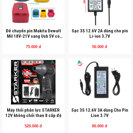
Đế chuyển pin Makita Dewalt
Sạc 3S 12.6V 2A dùng cho pin
Mil 18V-21V sang Usb 5V có
Li-ion 3.7V
đèn LED cổng Type-C
75.000 đ
50.000 đ
Máy thổi phản lực STARKER
Sạc 3S 12.6V 3A dùng Cho Pin
12V không chổi than 8 cấp độ
Lion 3.7V
520.000 đ
80.000 đ