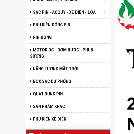
SẠC PIN - ACQUY - XE ĐIỆN - LOA
PHỤ KIỆN ĐÓNG PIN
PIN ĐÓNG
MOTOR DC - BƠM NƯỚC - PHUN
SƯƠNG
NĂNG LƯỢNG MẶT TRỜI
BOX SẠC DỰ PHÒNG
QUẠT DÙNG PIN
SẢN PHẨM KHÁC
PHỤ KIỆN XE ĐIỆN