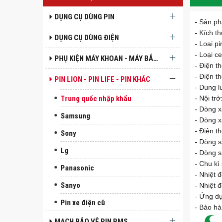
DỤNG CỤ DÙNG PIN
- Sản ph
- Kích 
DỤNG CỤ DÙNG ĐIỆN
- Loai pi
- Loại ce
PHỤ KIỆN MÁY KHOAN - MÁY BẮN VÍT
- Điện t
- Điện t
PIN LION - PIN LIFE - PIN KHÁC
- Dung l
Trung quốc nhập khẩu
- Nội tr
- Dòng x
Samsung
- Dòng x
- Điện t
Sony
- Dòng s
Lg
- Dòng 
- Chu kì
Panasonic
- Nhiệt 
Sanyo
- Nhiệt 
- Ứng dụ
Pin xe điện cũ
- Bảo hà
MẠCH BẢO VỆ PIN BMS