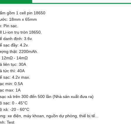
ẩm gồm 1 cell pin 18650
thước: 18mm x 65mm
n: Pin sạc.
ll Li-ion trụ tròn 18650.
hế danh định: 3.6v.
hế sạc đầy: 4.2v.
ượng thật: 2200mAh.
ở: 12mΩ - 14mΩ
ả liên tục: 30A
ả tức thì: 40A
hế sạc: 4.2v max.
ạc min: 0.5A
sạc max: 1A
 sạc xả trên 300 đến 500 lần (Nhà sản xuất đưa ra)
độ sạc: 0 - 45°C
độ xả: -20 - 60°C
ng: xe điện, máy khoan, nguồn dự phòng, thiế bị tế...
nh: Test