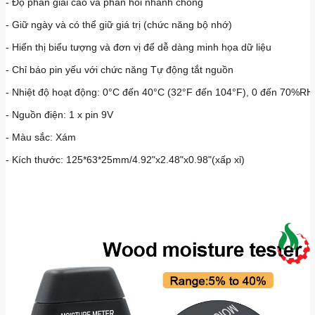
- Độ phân giải cao và phản hồi nhanh chóng
- Giữ ngày và có thể giữ giá trị (chức năng bộ nhớ)
- Hiển thị biểu tượng và đơn vị để dễ dàng minh họa dữ liệu
- Chỉ báo pin yếu với chức năng Tự động tắt nguồn
- Nhiệt độ hoạt động: 0°C đến 40°C (32°F đến 104°F), 0 đến 70%RH
- Nguồn điện: 1 x pin 9V
- Màu sắc: Xám
- Kích thước: 125*63*25mm/4.92"x2.48"x0.98"(xấp xỉ)