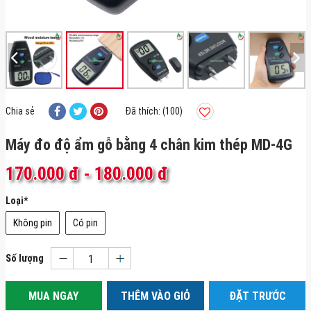
Chia sẻ
Đã thích: (100)
Máy đo độ ẩm gỗ bằng 4 chân kim thép MD-4G
170.000 đ
-
180.000 đ
Loại
*
Không pin
Có pin
Số lượng
MUA NGAY
THÊM VÀO GIỎ
ĐẶT TRƯỚC