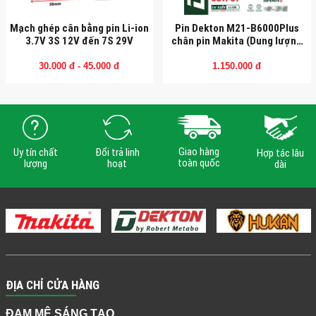
Mạch ghép cân bằng pin Li-ion
Pin Dekton M21-B6000Plus
3.7V 3S 12V đến 7S 29V
chân pin Makita (Dung lượng
6AH)
30.000 đ - 45.000 đ
1.150.000 đ
Giao hàng
Uy tín chất
Đổi trả linh
Hợp tác lâu
toàn quốc
lượng
hoạt
dài
ĐỊA CHỈ CỬA HÀNG
ĐAM MÊ SÁNG TẠO