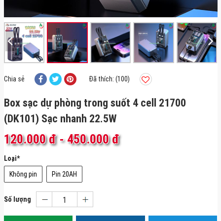
Chia sẻ
Đã thích: (100)
Box sạc dự phòng trong suốt 4 cell 21700
(DK101) Sạc nhanh 22.5W
120.000 đ
-
450.000 đ
Loại
*
Không pin
Pin 20AH
Số lượng