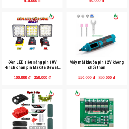
510.000 đ
90.000 đ
Đèn LED siêu sáng pin 18V
Máy mài khuôn pin 12V không
4inch chân pin Makita Dewalt
chổi than
Mil (Chân Makita có 2 cổng
USB)
100.000 đ - 350.000 đ
550.000 đ - 850.000 đ