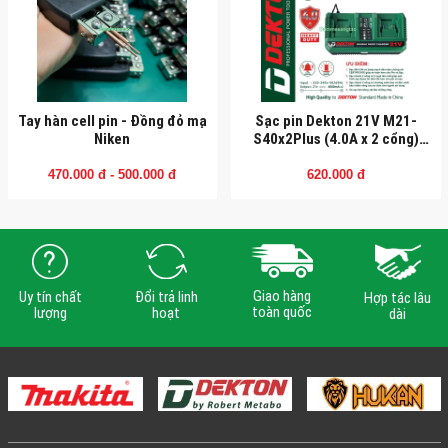
Tay hàn cell pin - Đồng đỏ mạ
Sạc pin Dekton 21V M21-
Niken
S40x2Plus (4.0A x 2 cổng)
chân pin Makita (Sạc đôi)
470.000 đ - 500.000 đ
620.000 đ
Giao hàng
Uy tín chất
Đổi trả linh
Hợp tác lâu
toàn quốc
lượng
hoạt
dài