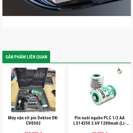
SẢN PHẨM LIÊN QUAN
Máy vặn vít pin Dekton DK-
Pin nuôi nguồn PLC 1/2 AA
CV0502
LS14250 3.6V 1200mah (Li-
socl2)