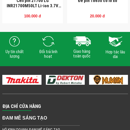
Cell pin 21700 LG
Đế pin 18650 có lò xo
INR21700M50LT Li-ion 3.7V
5000mah - Xả 15A
100.000 đ
20.000 đ
Giao hàng
Uy tín chất
Đổi trả linh
Hợp tác lâu
toàn quốc
lượng
hoạt
dài
ĐỊA CHỈ CỬA HÀNG
ĐAM MÊ SÁNG TẠO
.........................................................................................
HỘ KINH DOANH ĐAM MÊ SÁNG TẠO