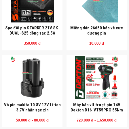
Sạc đôi pin STARKER 21V SK-
Miếng dán 26650 bảo vệ cực
DUAL-S25 dòng sạc 2.5A
dương pin
350.000 đ
10.000 đ
Vỏ pin makita 10.8V 12V Li-ion
Máy bắn vít trượt pin 14V
3.7V nhận sạc zin
Dekton D16-VT55PRO 55Nm
50.000 đ - 80.000 đ
720.000 đ - 1.650.000 đ